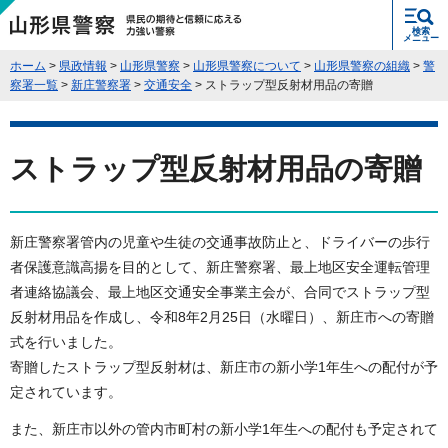
県民の期待と信頼に応える力強い警
検索
察 山形県警察
メニュー
ホーム
>
県政情報
>
山形県警察
>
山形県警察について
>
山形県警察の組織
>
警
察署一覧
>
新庄警察署
>
交通安全
> ストラップ型反射材用品の寄贈
ストラップ型反射材用品の寄贈
新庄警察署管内の児童や生徒の交通事故防止と、ドライバーの歩行
者保護意識高揚を目的として、新庄警察署、最上地区安全運転管理
者連絡協議会、最上地区交通安全事業主会が、合同でストラップ型
反射材用品を作成し、令和8年2月25日（水曜日）、新庄市への寄贈
式を行いました。
寄贈したストラップ型反射材は、新庄市の新小学1年生への配付が予
定されています。
また、新庄市以外の管内市町村の新小学1年生への配付も予定されて