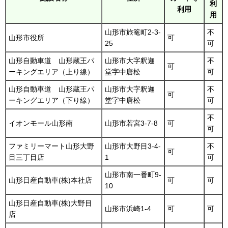
利
利用
用
山形市旅篭町2-3-
不
山形市役所
可
25
可
山形自動車道 山形蔵王パ
山形市大字釈迦
不
可
ーキングエリア（上り線）
堂字中唐松
可
山形自動車道 山形蔵王パ
山形市大字釈迦
不
可
ーキングエリア（下り線）
堂字中唐松
可
不
イオンモール山形南
山形市若宮3-7-8
可
可
ファミリーマート山形大野
山形市大野目3-4-
不
可
目三丁目店
1
可
山形市南一番町9-
山形日産自動車(株)本社店
可
可
10
山形日産自動車(株)大野目
山形市浜崎1-4
可
可
店