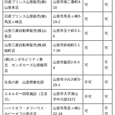
日産プリンス山形販売(株)
山形市南二番町4-
可
可
山形本店
10
日産プリンス山形販売(株)
山形市馬見ヶ崎3-
可
可
馬見ヶ崎店
19-2
山形三菱自動車販売(株)山
山形市五十鈴3-1-
可
可
形店
6
山形三菱自動車販売(株)鉄
山形市鉄砲町2-1
可
可
砲町店
7-36
(株)ホンダモビリティ東
山形市飯田2-8-3
不
北 ホンダカーズ山形飯田
可
4
可
店
山形市小白川町5-
生長の家 山形県教化部
不可
可
29-1
エネルギー回収施設（立谷
山形市大字漆山
不可
可
川）
字中川原3372
ハードオフ・オフハウス・
山形市馬見ヶ崎1-
不
可
ホビーオフ山形北店
22-18
可