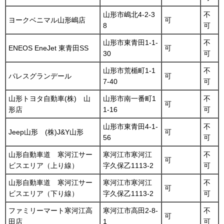
山形市嶋北4-2-3
不
ヨークベニマル山形嶋店
可
8
可
山形市東青田1-1-
不
ENEOS EneJet 東青田SS
可
30
可
山形市荒楯町1-1
不
パレスグランデール
可
7-40
可
山形トヨタ自動車(株) 山
山形市南一番町1
不
可
形店
1-16
可
山形市東青田4-1-
不
Jeep山形 (株)J&Y山形
可
56
可
山形自動車道 寒河江サー
寒河江市寒河江
不
可
ビスエリア（上り線）
字久保乙1113-2
可
山形自動車道 寒河江サー
寒河江市寒河江
不
可
ビスエリア（下り線）
字久保乙1113-2
可
ファミリーマート寒河江高
寒河江市高田2-8-
不
可
田店
1
可