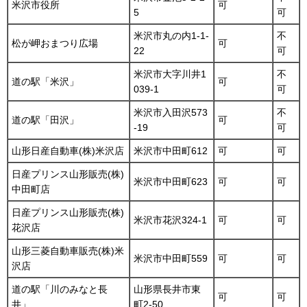
米沢市役所
可
5
可
米沢市丸の内1-1-
不
松が岬おまつり広場
可
22
可
米沢市大字川井1
不
道の駅「米沢」
可
039-1
可
米沢市入田沢573
不
道の駅「田沢」
可
-19
可
山形日産自動車(株)米沢店
米沢市中田町612
可
可
日産プリンス山形販売(株)
米沢市中田町623
可
可
中田町店
日産プリンス山形販売(株)
米沢市花沢324-1
可
可
花沢店
山形三菱自動車販売(株)米
米沢市中田町559
可
可
沢店
道の駅「川のみなと長
山形県長井市東
可
可
井」
町2-50