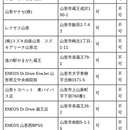
山形市蔵王成沢1
不
山形ヤナセ(株)
可
90-1
可
山形市飯田2-7-4
不
レクサス山形
可
3
可
(株)スズキ自販山形 スズ
山形市嶋北1丁目-
不
可
キアリーナ山形北
1-11
可
山形市表蔵王79-
不
道の駅やまがた蔵王
可
1
可
ENEOS Dr.Drive EneJet 山
山形市大字青柳
不
可
形県立中央病院前
字北柳1571-5
可
山形トヨペット 東バイパ
山形市上山家町
不
可
ス店
字下宿760番1
可
山形市表蔵王26-
不
ENEOS Dr.Drive 蔵王店
可
2
可
山形市南館5-1-1
不
ENEOS 山形西BPSS
可
5
可