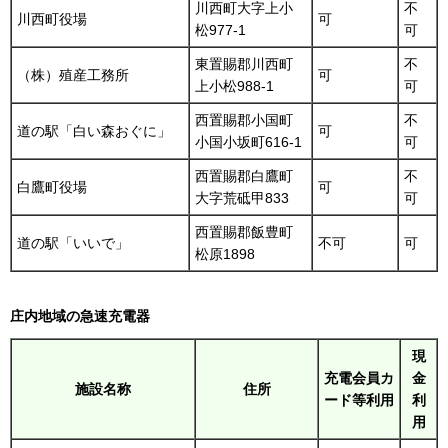
川西町大字上小
不
川西町役場
可
松977-1
可
東置賜郡川西町
不
（株）殖産工務所
可
上小松988-1
可
西置賜郡小国町
不
道の駅「白い森おぐに」
可
小国小坂町616-1
可
西置賜郡白鷹町
不
白鷹町役場
可
大字荒砥甲833
可
西置賜郡飯豊町
道の駅「いいで」
不可
可
松原1898
庄内地域の急速充電器
現
充電会員カ
金
施設名称
住所
ード等利用
利
用