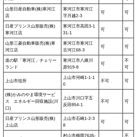
山形日産自動車(株)寒河江
寒河江市寒河江
可
可
店
字月越2-3
日産プリンス山形販売(株)
寒河江市高田3-1
可
可
寒河江店
31-1
山形三菱自動車販売(株)寒
寒河江市寒河江
可
可
河江店
古河江68-3
道の駅「寒河江」チェリー
寒河江市八鍬川
不
可
ランド
原919-8
可
上山市河崎1-1-1
上山市役所
不可
可
0
(株)かみのやま環境サービ
上山市川口字五
ス エネルギー回収施設(川
不可
可
反田854-1
口)
日産プリンス山形販売(株)
上山市石崎1-2-3
可
可
上山店
8
村山市楯岡7635-
不