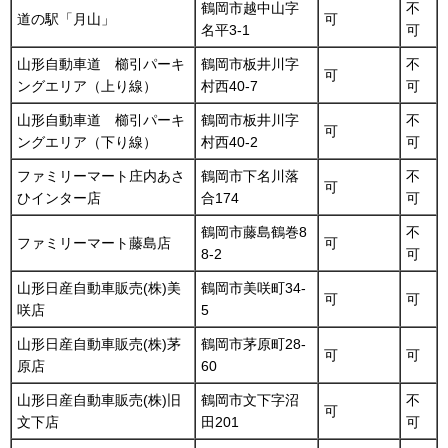
鶴岡市越中山字
不
道の駅「月山」
可
名平3-1
可
山形自動車道 櫛引パーキ
鶴岡市板井川字
不
可
ングエリア（上り線）
村西40-7
可
山形自動車道 櫛引パーキ
鶴岡市板井川字
不
可
ングエリア（下り線）
村西40-2
可
ファミリーマート庄内あさ
鶴岡市下名川落
不
可
ひインター店
合174
可
鶴岡市藤島鶴巻8
不
ファミリーマート藤島店
可
8-2
可
山形日産自動車販売(株)美
鶴岡市美咲町34-
可
可
咲店
5
山形日産自動車販売(株)茅
鶴岡市茅原町28-
可
可
原店
60
山形日産自動車販売(株)旧
鶴岡市文下字沼
不
可
文下店
田201
可