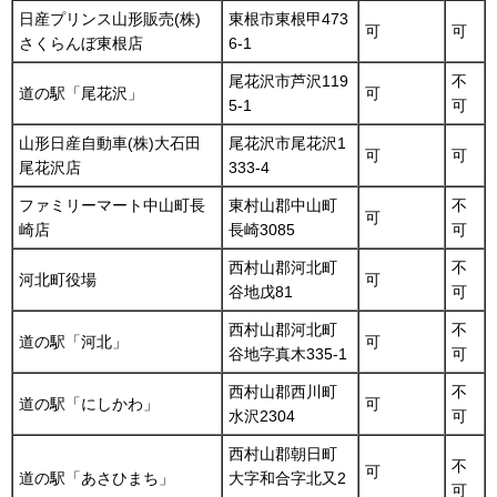
日産プリンス山形販売(株)
東根市東根甲473
可
可
さくらんぼ東根店
6-1
尾花沢市芦沢119
不
道の駅「尾花沢」
可
5-1
可
山形日産自動車(株)大石田
尾花沢市尾花沢1
可
可
尾花沢店
333-4
ファミリーマート中山町長
東村山郡中山町
不
可
崎店
長崎3085
可
西村山郡河北町
不
河北町役場
可
谷地戊81
可
西村山郡河北町
不
道の駅「河北」
可
谷地字真木335-1
可
西村山郡西川町
不
道の駅「にしかわ」
可
水沢2304
可
西村山郡朝日町
不
可
道の駅「あさひまち」
大字和合字北又2
可