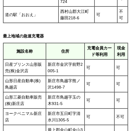
724
西村山郡大江町
不
道の駅「おおえ」
可
藤田218-6
可
最上地域の急速充電器
充電会員カー
現金
施設名称
住所
ド等利用
利用
日産プリンス山形販
新庄市金沢字前野2
可
可
売(株)金沢店
005-1
山形日産自動車(株)
新庄市鳥越字熊ノ
可
可
鳥越店
沢1498-7
山形三菱自動車販売
新庄市鳥越字玉の
可
可
(株)新庄店
木931-5
ヨークベニマル新庄
新庄市五日町字清
可
不可
店
水川1305-5
最上郡金山町金山3