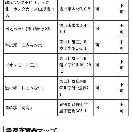
(株)ホンダモビリティ東
不
北 ホンダカーズ山形酒田
酒田市両羽町6-8
可
可
店
酒田市東泉町4-1
不
日之出石油(株)酒田泉SS
可
1-1
可
東田川郡三川町
不
道の駅「庄内みかわ」
可
横山字堤172-1
可
東田川郡三川町
不
イオンモール三川
猪子字和田庫128
可
可
-1
東田川郡庄内町
不
道の駅「しょうない」
狩川字外北割97-
可
可
1
飽海郡遊佐町菅
不
道の駅「鳥海」
可
里字菅野308-1
可
急速充電器マップ