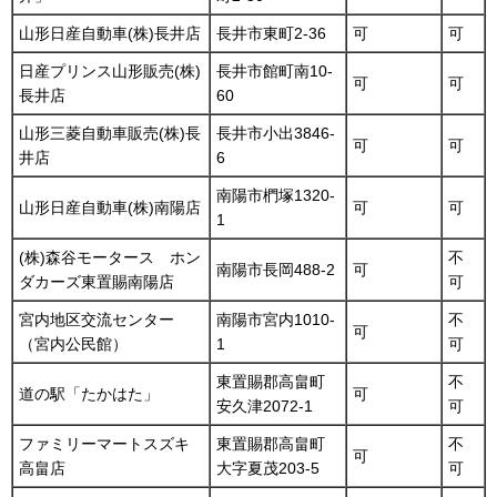
山形日産自動車(株)長井店
長井市東町2-36
可
可
日産プリンス山形販売(株)
長井市館町南10-
可
可
長井店
60
山形三菱自動車販売(株)長
長井市小出3846-
可
可
井店
6
南陽市椚塚1320-
山形日産自動車(株)南陽店
可
可
1
(株)森谷モータース ホン
不
南陽市長岡488-2
可
ダカーズ東置賜南陽店
可
宮内地区交流センター
南陽市宮内1010-
不
可
（宮内公民館）
1
可
東置賜郡高畠町
不
道の駅「たかはた」
可
安久津2072-1
可
ファミリーマートスズキ
東置賜郡高畠町
不
可
高畠店
大字夏茂203-5
可