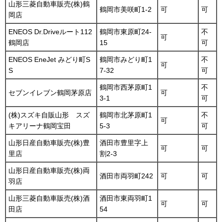
山形三菱自動車販売(株)鶴
鶴岡市美咲町1-2
可
可
岡店
ENEOS Dr.Driveルート112
鶴岡市東原町24-
不
可
鶴岡店
15
可
ENEOS EneJet みどり町S
鶴岡市みどり町1
不
可
S
7-32
可
鶴岡市西茅原町1
不
セブンイレブン鶴岡茅原店
可
3-1
可
(株)スズキ自販山形 スズ
鶴岡市北茅原町1
不
可
キアリーナ鶴岡宝田
5-3
可
山形日産自動車販売(株)豊
酒田市豊里字上
可
可
里店
割2-3
山形日産自動車販売(株)両
酒田市両羽町242
可
可
羽店
山形三菱自動車販売(株)酒
酒田市東両羽町1
可
可
田店
54