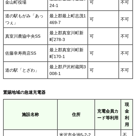
金山町役場
可
不可
24-1
道の駅もがみ「あっ
最上郡最上町志茂1
可
不可
つぇ」
469-7
最上郡真室川町新
真室川農協中央SS
可
不可
町278-3
最上郡真室川町新
佐藤幸寿商店SS
可
不可
町170-1
最上郡戸沢村蔵岡3
道の駅「とざわ」
可
不可
008-1
置賜地域の急速充電器
現
充電会員カ
金
施設名称
住所
ード等利用
利
用
米沢市金池5-2-2
不