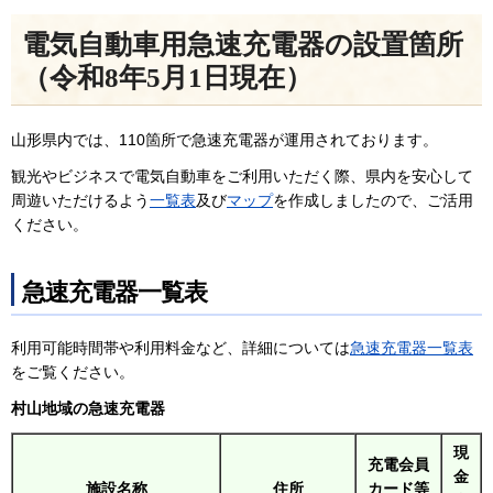
電気自動車用急速充電器の設置箇所
（令和8年5月1日現在）
山形県内では、110箇所で急速充電器が運用されております。
観光やビジネスで電気自動車をご利用いただく際、県内を安心して
周遊いただけるよう
一覧表
及び
マップ
を作成しましたので、ご活用
ください。
急速充電器一覧表
利用可能時間帯や利用料金など、詳細については
急速充電器一覧表
をご覧ください。
村山地域の急速充電器
現
充電会員
金
施設名称
住所
カード等