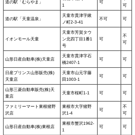
道の駅「むらやま」
可
1
可
天童市貫津字鍬
道の駅「天童温泉」
不可
可
ノ町2-3-41
天童市芳賀タウ
不
イオンモール天童
ン北四丁目1番1
可
可
号
天童市貫津字石
山形日産自動車(株)天童店
可
可
橋2407-1
日産プリンス山形販売(株)
天童市山元字藤
可
可
天童店
田1003-1
山形三菱自動車販売(株)天
天童市桜町1-1
可
可
童店
ファミリーマート東根猪野
東根市大字猪野
不
可
沢店
沢1-4
可
東根市蟹沢1962-
山形日産自動車(株)東根店
可
可
1