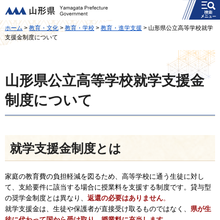
メニュー
山形県
ホーム
>
教育・文化
>
教育・学校
>
教育・進学支援
> 山形県公立高等学校就学
支援金制度について
山形県公立高等学校就学支援金
制度について
就学支援金制度とは
家庭の教育費の負担軽減を図るため、高等学校に通う生徒に対し
て、支給要件に該当する場合に授業料を支援する制度です。貸与型
の奨学金制度とは異なり、
返還の必要はありません
。
就学支援金は、生徒や保護者が直接受け取るものではなく、
県が生
徒に代わって国から受け取り、授業料に充当します。