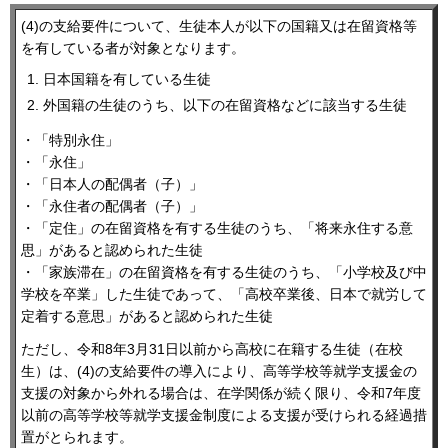
(4)の支給要件について、生徒本人が以下の国籍又は在留資格等
を有している者が対象となります。
日本国籍を有している生徒
外国籍の生徒のうち、以下の在留資格などに該当する生徒
・「特別永住」
・「永住」
・「日本人の配偶者（子）」
・「永住者の配偶者（子）」
・「定住」の在留資格を有する生徒のうち、「将来永住する意
思」があると認められた生徒
・「家族滞在」の在留資格を有する生徒のうち、「小学校及び中
学校を卒業」した生徒であって、「高校卒業後、日本で就労して
定着する意思」があると認められた生徒
ただし、令和8年3月31日以前から高校に在籍する生徒（在校
生）は、(4)の支給要件の導入により、高等学校等就学支援金の
支援の対象から外れる場合は、在学関係が続く限り、令和7年度
以前の高等学校等就学支援金制度による⽀援が受けられる経過措
置がとられます。