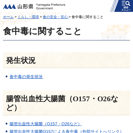
メニュー
山形県
ホーム
>
くらし・環境
>
食の安全・安心
> 食中毒に関すること
食中毒に関すること
発生状況
食中毒の発生状況
腸管出血性大腸菌（O157・O26な
ど）
腸管出血性大腸菌（O157・O26など）
腸管出血性大腸菌O157による食中毒（外部サイトへリンク）