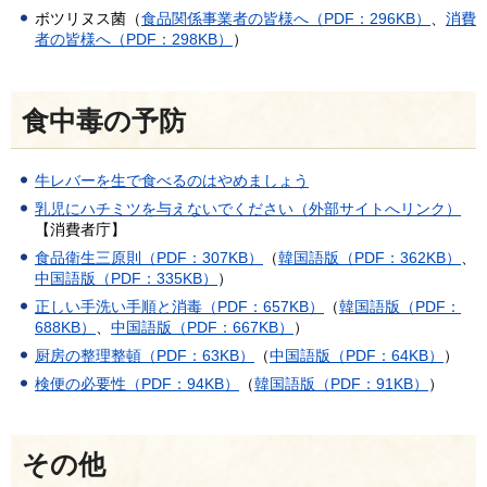
ボツリヌス菌（
食品関係事業者の皆様へ（PDF：296KB）
、
消費
者の皆様へ（PDF：298KB）
）
食中毒の予防
牛レバーを生で食べるのはやめましょう
乳児にハチミツを与えないでください（外部サイトへリンク）
【消費者庁】
食品衛生三原則（PDF：307KB）
（
韓国語版（PDF：362KB）
、
中国語版（PDF：335KB）
）
正しい手洗い手順と消毒（PDF：657KB）
（
韓国語版（PDF：
688KB）
、
中国語版（PDF：667KB）
）
厨房の整理整頓（PDF：63KB）
（
中国語版（PDF：64KB）
）
検便の必要性（PDF：94KB）
（
韓国語版（PDF：91KB）
）
その他