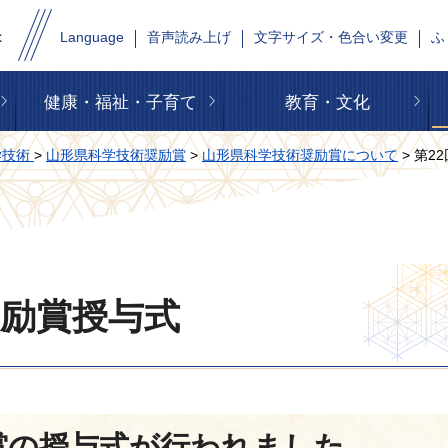
Language
音声読み上げ
文字サイズ・色合い変更
ふ
健康・福祉・子育て
教育・文化
学技術
>
山形県科学技術奨励賞
>
山形県科学技術奨励賞について
> 第
奨励賞授与式
賞の授与式が行われました