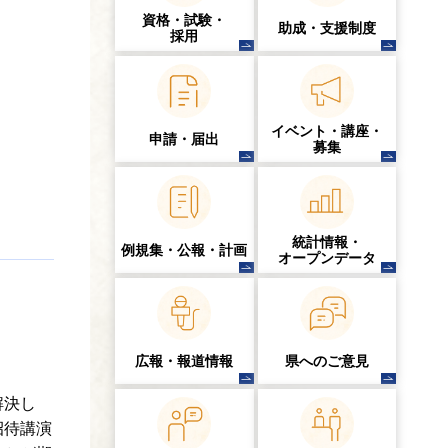
資格・試験・
助成・支援制度
採用
イベント・講座・
申請・届出
募集
統計情報・
例規集・公報・計画
オープンデータ
広報・報道情報
県へのご意見
解決し
招待講演