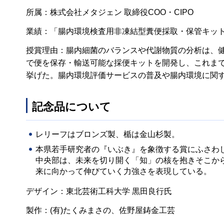
所属：株式会社メタジェン 取締役COO・CIPO
業績：「腸内環境検査用非凍結型糞便採取・保管キッ
授賞理由：腸内細菌のバランスや代謝物質の分析は、
で便を保存・輸送可能な採便キットを開発し、これま
挙げた。腸内環境評価サービスの普及や腸内環境に関
記念品について
レリーフはブロンズ製、楯は金山杉製。
本県若手研究者の『いぶき』を象徴する賞にふさわ
中央部は、未来を切り開く「知」の核を抱きそこか
来に向かって伸びていく力強さを表現している。
デザイン：東北芸術工科大学 黒田良行氏
製作：(有)たくみまさの、佐野屋鋳金工芸