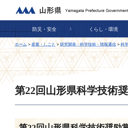
山形県
防災・安全
くらし・環境
ホーム
>
産業・しごと
>
研究開発・科学技術・情報通信
>
科
第22回山形県科学技術
第22回山形県科学技術奨励