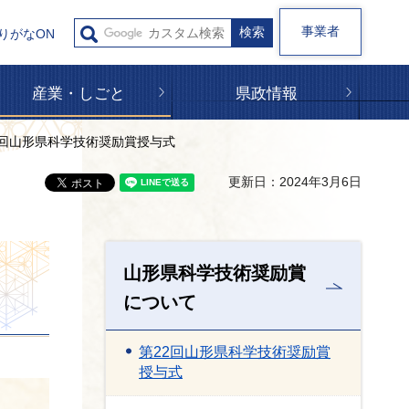
事業者
りがなON
産業・しごと
県政情報
22回山形県科学技術奨励賞授与式
更新日：2024年3月6日
山形県科学技術奨励賞
について
第22回山形県科学技術奨励賞
授与式