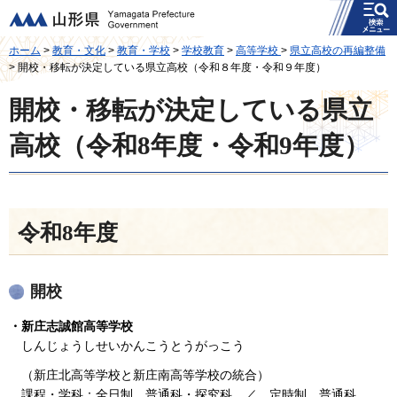
メニュー
山形県
ホーム
>
教育・文化
>
教育・学校
>
学校教育
>
高等学校
>
県立高校の再編整備
> 開校・移転が決定している県立高校（令和８年度・令和９年度）
開校・移転が決定している県立
高校（令和8年度・令和9年度）
令和8年度
開校
・新庄志誠館高等学校
しんじょうしせいかんこうとうがっこう
（新庄北高等学校と新庄南高等学校の統合）
課程・学科：全日制 普通科・探究科 ／ 定時制 普通科