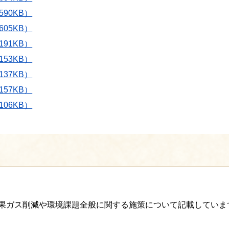
90KB）
05KB）
91KB）
53KB）
37KB）
57KB）
06KB）
室効果ガス削減や環境課題全般に関する施策について記載していま