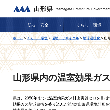
山形県
防災・安全
くらし・環境
ホーム
>
くらし・環境
>
環境・リサイクル
>
地球温暖化
> 
山形県内の温室効果ガ
県は、2050年までに温室効果ガス排出実質ゼロを目指
効果ガス削減目標を盛り込んだ第4次山形県環境計画