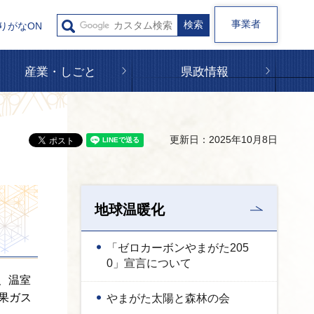
事業者
りがなON
産業・しごと
県政情報
更新日：2025年10月8日
地球温暖化
「ゼロカーボンやまがた205
0」宣言について
、温室
果ガス
やまがた太陽と森林の会