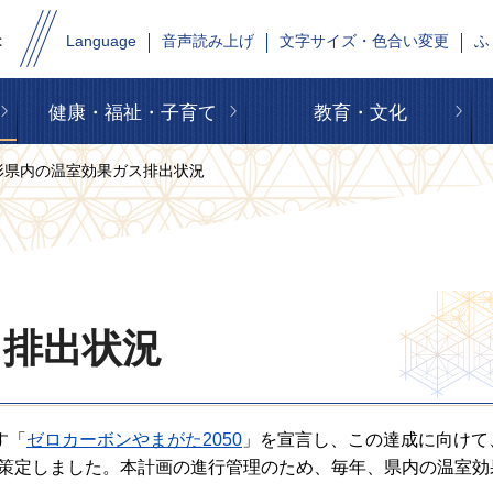
Language
音声読み上げ
文字サイズ・色合い変更
ふ
健康・福祉・子育て
教育・文化
山形県内の温室効果ガス排出状況
ス排出状況
す「
ゼロカーボンやまがた2050
」を宣言し、この達成に向けて
を策定しました。本計画の進行管理のため、毎年、県内の温室効