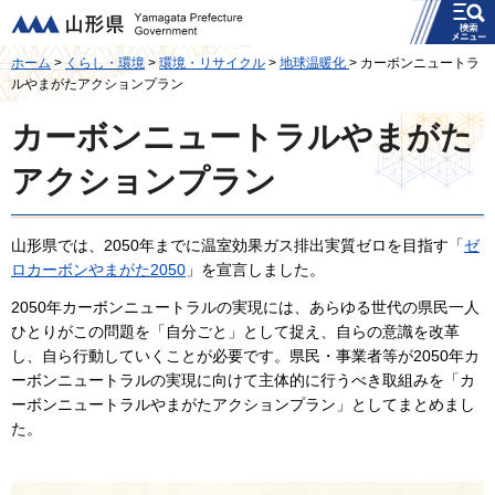
メニュー
山形県
ホーム
>
くらし・環境
>
環境・リサイクル
>
地球温暖化
> カーボンニュートラ
ルやまがたアクションプラン
カーボンニュートラルやまがた
アクションプラン
山形県では、2050年までに温室効果ガス排出実質ゼロを目指す「
ゼ
ロカーボンやまがた2050
」を宣言しました。
2050年カーボンニュートラルの実現には、あらゆる世代の県民一人
ひとりがこの問題を「自分ごと」として捉え、自らの意識を改革
し、自ら行動していくことが必要です。県民・事業者等が2050年カ
ーボンニュートラルの実現に向けて主体的に行うべき取組みを「カ
ーボンニュートラルやまがたアクションプラン」としてまとめまし
た。