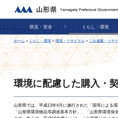
山形県
防災・安全
くらし・環境
ホーム
>
くらし・環境
>
環境・リサイクル
>
ごみ減量・リサ
環境に配慮した購入・
山形県では、平成13年4月に施行された「国等による
「山形県環境物品等調達基本方針」、「山形県環境保