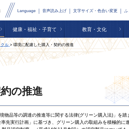
Language
音声読み上げ
文字サイズ・色合い変更
ふ
健康・福祉・子育て
教育・文化
イクル
> 環境に配慮した購入・契約の推進
契約の推進
環境物品等の調達の推進等に関する法律(グリーン購入法)」を踏
全率先実行計画」に基づき、グリーン購入の取組みを積極的に