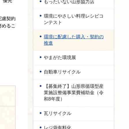
、優先
もったいない山形協力店
環境にやさしい料理レシピコ
配慮契約
ンテスト
努めるこ
環境に配慮した購入・契約の
推進
やまがた環境展
自動車リサイクル
【募集終了】山形県循環型産
業施設整備事業費補助金（令
和8年度）
瓦リサイクル
レジ袋有料化