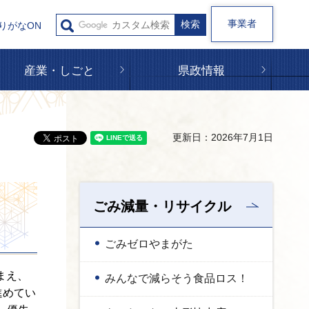
事業者
りがなON
産業・しごと
県政情報
更新日：2026年7月1日
ごみ減量・リサイクル
ごみゼロやまがた
まえ、
みんなで減らそう食品ロス！
進めてい