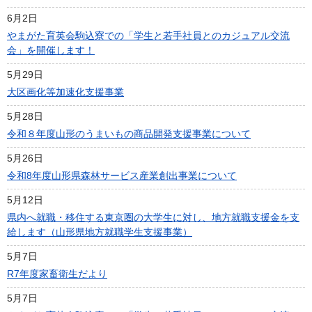
6月2日
やまがた育英会駒込寮での「学生と若手社員とのカジュアル交流
会」を開催します！
5月29日
大区画化等加速化支援事業
5月28日
令和８年度山形のうまいもの商品開発支援事業について
5月26日
令和8年度山形県森林サービス産業創出事業について
5月12日
県内へ就職・移住する東京圏の大学生に対し、地方就職支援金を支
給します（山形県地方就職学生支援事業）
5月7日
R7年度家畜衛生だより
5月7日