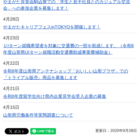
やまがた育英会駒込寮での「学生と若手社員とのカジュアル交流
会」への参加企業を募集します！
4月28日
やまがたキャリアフェスinTOKYOを開催します！
4月23日
ＵIターン就職希望者を対象に交通費の一部を助成します。（令和8
年度山形県UIターン就職活動交通費助成事業費補助金）
4月22日
令和8年度山形県アンテナショップ「おいしい山形プラザ」での
『トライアル販売』商品を募集します
4月21日
令和8年度留学生向け県内企業見学会受入企業の募集
4月15日
山形県労働条件等実態調査について
更新日：2020年9月28日