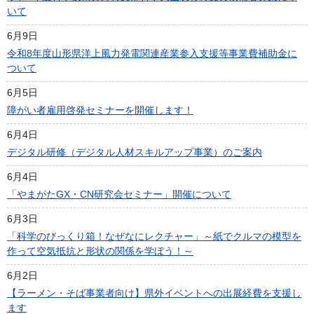
いて
6月9日
令和8年度山形県洋上風力発電関連産業参入支援等事業費補助金に
ついて
6月5日
障がい者雇用啓発セミナーを開催します！
6月4日
デジタル研修（デジタル人材スキルアップ事業）のご案内
6月4日
「やまがたGX・CN研究会セミナー」開催について
6月3日
「科学のびっくり箱！なぜなにレクチャー」～紙でクルマの模型を
作って空気抵抗と形状の関係を学ぼう！～
6月2日
【ラーメン・そば事業者向け】県外イベントへの出展経費を支援し
ます