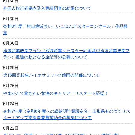
6月30日
外国人旅行者県内受入実績調査の結果について
6月30日
令和8年度「村山地域おいしいごはんポスターコンクール」作品募
集
6月30日
地域産業成長プラン（地域産業クラスター計画及び地場産業成長プ
ラン）推進の核となる企業等の公募について
6月29日
第16回高校生バイオサミットin鶴岡の開催について
6月26日
やまがたで働きたい女性のキャリア・リスタート応援！
6月24日
令和7年度（令和8年度への繰越明許費設定分）山形県ものづくりス
タートアップ支援事業費補助金の募集について
6月22日