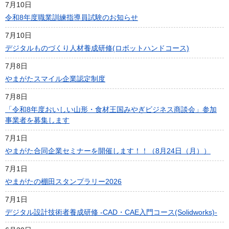
7月10日
令和8年度職業訓練指導員試験のお知らせ
7月10日
デジタルものづくり人材養成研修(ロボットハンドコース)
7月8日
やまがたスマイル企業認定制度
7月8日
「令和8年度おいしい山形・食材王国みやぎビジネス商談会」参加
事業者を募集します
7月1日
やまがた合同企業セミナーを開催します！！（8月24日（月））
7月1日
やまがたの棚田スタンプラリー2026
7月1日
デジタル設計技術者養成研修 -CAD・CAE入門コース(Solidworks)-