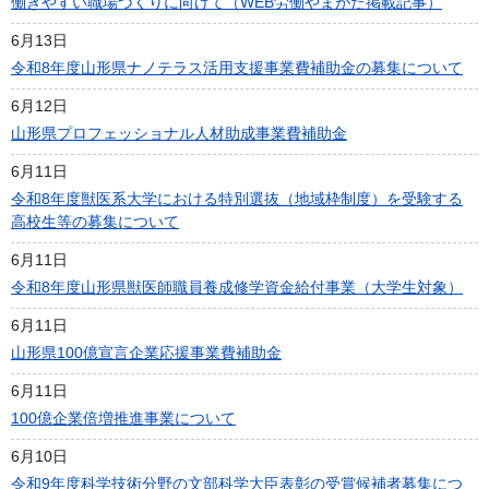
働きやすい職場づくりに向けて（WEB労働やまがた掲載記事）
6月13日
令和8年度山形県ナノテラス活用支援事業費補助金の募集について
6月12日
山形県プロフェッショナル人材助成事業費補助金
6月11日
令和8年度獣医系大学における特別選抜（地域枠制度）を受験する
高校生等の募集について
6月11日
令和8年度山形県獣医師職員養成修学資金給付事業（大学生対象）
6月11日
山形県100億宣言企業応援事業費補助金
6月11日
100億企業倍増推進事業について
6月10日
令和9年度科学技術分野の文部科学大臣表彰の受賞候補者募集につ