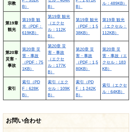
F：952K
セル：404K
F：1,671K
宗教
ル：489KB）
B）
B）
B）
第19章 観光
第19章 観
第19章 観光
第19章 観光
第19章
（エクセ
光（PDF：
（PDF：1,5
（エクセル：
観光
ル：112K
619KB）
38KB）
112KB）
B）
第20章 災
第20章 災
第20章 災
第20章 災
第20章
害・事故
害・事故
害・事故
害・事故（エ
災害・
（エクセ
（PDF：75
（PDF：1,5
クセル：183
事故
ル：177K
1KB）
80KB）
KB）
B）
索引（PD
索引（エク
索引（PD
索引（エクセ
索引
F：628K
セル：109K
F：1,242K
ル：64KB）
B）
B）
B）
お問い合わせ