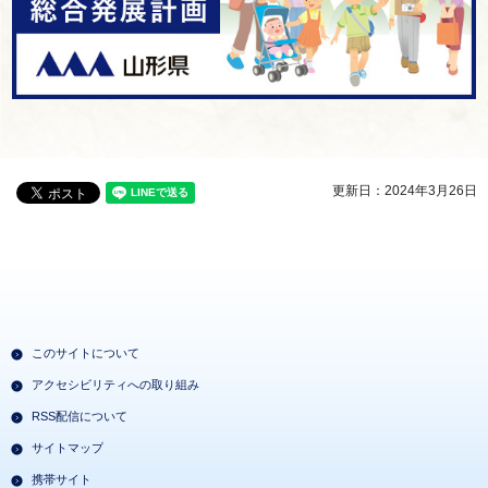
更新日：2024年3月26日
このサイトについて
アクセシビリティへの取り組み
RSS配信について
サイトマップ
携帯サイト